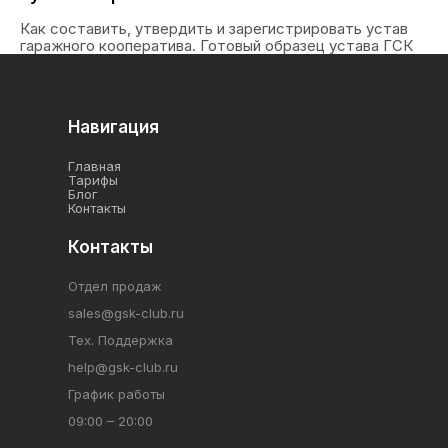
Как составить, утвердить и зарегистрировать устав
гаражного кооператива. Готовый образец устава ГСК
Навигация
Главная
Тарифы
Блог
Контакты
Контакты
Отдел продаж
sales@gsk-club.ru
Тех. Поддержка
help@gsk-club.ru
График работы
09:00 – 20:00